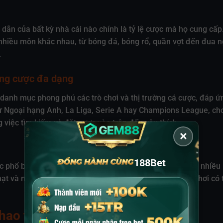
dẫn của bất kỳ nhà cái nào chính là tỷ lệ cược mà họ cung cấp
 nhiều môn khác nhau, từ bóng đá, bóng rổ, quần vợt đến đua n
.
ờng cược đa dạng
danh mục phong phú các trò chơi và thị trường cá cược, đáp ứ
hư Ngoại hạng Anh, La Liga, Serie A hay Champions League, ch
g việc tìm kiếm và đặt cược vào trận đấu yêu thích.
×
188Bet
c phổ biến như cược chấp và cược tài xỉu mà còn đưa ra nhiều 
hạt và nhiều hơn nữa. Với các loại cược đa dạng, người chơi có 
hao trực tuyến 188Bet hiệu quả