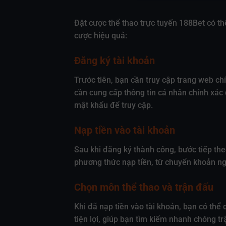
Đặt cược thể thao trực tuyến 188Bet có th
cược hiệu quả:
Đăng ký tài khoản
Trước tiên, bạn cần truy cập trang web ch
cần cung cấp thông tin cá nhân chính xác 
mật khẩu để truy cập.
Nạp tiền vào tài khoản
Sau khi đăng ký thành công, bước tiếp the
phương thức nạp tiền, từ chuyển khoản ngâ
Chọn môn thể thao và trận đấu
Khi đã nạp tiền vào tài khoản, bạn có thể
tiện lợi, giúp bạn tìm kiếm nhanh chóng t