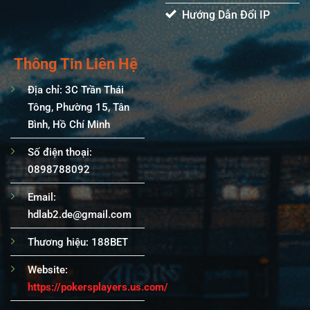
Hướng Dẫn Đổi IP
Thông Tin Liên Hệ
Địa chỉ:
3C Trần Thái
Tông, Phường 15, Tân
Bình, Hồ Chí Minh
Số điện thoại:
0898788092
Email:
hdlab2.de@gmail.com
Thương hiệu:
188BET
Website:
https://pokersplayers.us.com/