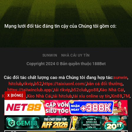
Mạng lưới đối tác đáng tin cậy của Chúng tôi gồm có:
SUNWIN
NHÀ CÁI UY TÍN
Copyright 2024 © Bản quyền thuộc 188Bet
Các đối tác chất lượng cao mà Chúng tôi đang hợp tác:
sunwin
,
hitclub
,
rikvip
,
b52
,
https://taixiuonl.com/
,
bắn cá đổi thưởng
,
https://taiiwinclub.app/
,
tải rikvip
,
b52club
,
go88
,
Kèo Nhà Cái
,
X [ĐÓNG]
Kèo Nhà Cái
,
Kèo Nhà Cái
,
tải hitclub
,
tài xỉu online uy tín
,
Xin88
,
7M
,
bắn cá đổi thưởng
,
KQBD
,
KQBD
,
link b9bet
,
v9bet
,
https://grantourinitalia.nl/
,
kèo nhà cái 5
,
Sunwin
,
Sunwin
,
Go88
,
tải go88
,
Lô đề
,
Lô đề online
,
iwin
,
https://rebeccagroenendijk.nl/
,
https://microglobe.io/
,
https://wonenin32noord.nl/
,
tài xỉu
,
Kèo nhà cái
,
rikvip
,
Hit.club
,
kèo nhà cái
,
kèo nhà cái 5
,
cakhia tv
,