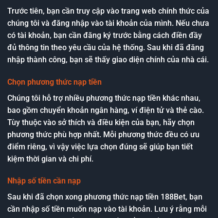
Trước tiên, bạn cần truy cập vào trang web chính thức của
chúng tôi và đăng nhập vào tài khoản của mình. Nếu chưa
có tài khoản, bạn cần đăng ký trước bằng cách điền đầy
đủ thông tin theo yêu cầu của hệ thống. Sau khi đã đăng
nhập thành công, bạn sẽ thấy giao diện chính của nhà cái.
Chọn phương thức nạp tiền
Chúng tôi hỗ trợ nhiều phương thức nạp tiền khác nhau,
bao gồm chuyển khoản ngân hàng, ví điện tử và thẻ cào.
Tùy thuộc vào sở thích và điều kiện của bạn, hãy chọn
phương thức phù hợp nhất. Mỗi phương thức đều có ưu
điểm riêng, vì vậy việc lựa chọn đúng sẽ giúp bạn tiết
kiệm thời gian và chi phí.
Nhập số tiền cần nạp
Sau khi đã chọn xong phương thức nạp tiền 188Bet, bạn
cần nhập số tiền muốn nạp vào tài khoản. Lưu ý rằng mỗi