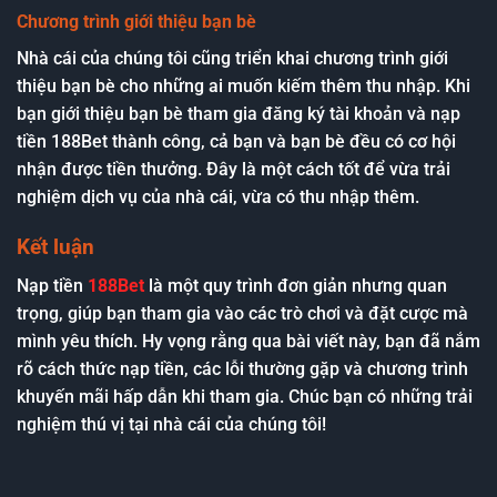
Chương trình giới thiệu bạn bè
Nhà cái của chúng tôi cũng triển khai chương trình giới
thiệu bạn bè cho những ai muốn kiếm thêm thu nhập. Khi
bạn giới thiệu bạn bè tham gia đăng ký tài khoản và nạp
tiền 188Bet thành công, cả bạn và bạn bè đều có cơ hội
nhận được tiền thưởng. Đây là một cách tốt để vừa trải
nghiệm dịch vụ của nhà cái, vừa có thu nhập thêm.
Kết luận
Nạp tiền
188Bet
là một quy trình đơn giản nhưng quan
trọng, giúp bạn tham gia vào các trò chơi và đặt cược mà
mình yêu thích. Hy vọng rằng qua bài viết này, bạn đã nắm
rõ cách thức nạp tiền, các lỗi thường gặp và chương trình
khuyến mãi hấp dẫn khi tham gia. Chúc bạn có những trải
nghiệm thú vị tại nhà cái của chúng tôi!