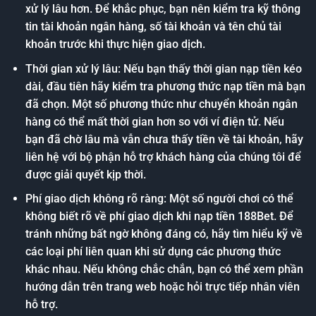
xử lý lâu hơn. Để khắc phục, bạn nên kiểm tra kỹ thông
tin tài khoản ngân hàng, số tài khoản và tên chủ tài
khoản trước khi thực hiện giao dịch.
Thời gian xử lý lâu: Nếu bạn thấy thời gian nạp tiền kéo
dài, đầu tiên hãy kiểm tra phương thức nạp tiền mà bạn
đã chọn. Một số phương thức như chuyển khoản ngân
hàng có thể mất thời gian hơn so với ví điện tử. Nếu
bạn đã chờ lâu mà vẫn chưa thấy tiền về tài khoản, hãy
liên hệ với bộ phận hỗ trợ khách hàng của chúng tôi để
được giải quyết kịp thời.
Phí giao dịch không rõ ràng: Một số người chơi có thể
không biết rõ về phí giao dịch khi nạp tiền 188Bet. Để
tránh những bất ngờ không đáng có, hãy tìm hiểu kỹ về
các loại phí liên quan khi sử dụng các phương thức
khác nhau. Nếu không chắc chắn, bạn có thể xem phần
hướng dẫn trên trang web hoặc hỏi trực tiếp nhân viên
hỗ trợ.