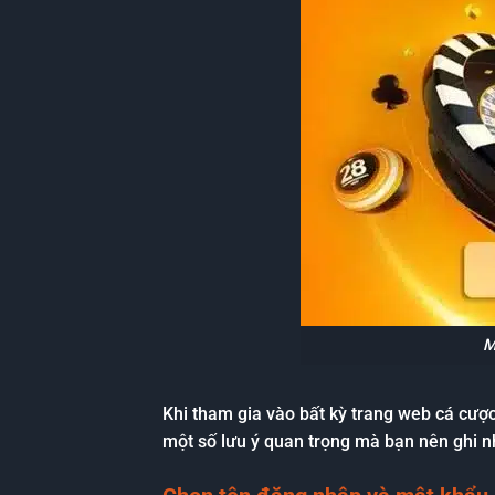
M
Khi tham gia vào bất kỳ trang web cá cược 
một số lưu ý quan trọng mà bạn nên ghi n