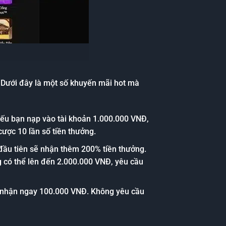
 Dưới đây là một số khuyến mãi hot mà
Nếu bạn nạp vào tài khoản 1.000.000 VNĐ,
ược 10 lần số tiền thưởng.
 đầu tiên sẽ nhận thêm 200% tiền thưởng.
 có thể lên đến 2.000.000 VNĐ, yêu cầu
sẽ nhận ngay 100.000 VNĐ. Không yêu cầu