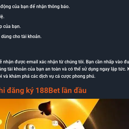
i động của bạn để nhận thông báo.
lệ.
p của bạn.
n dùng cho tài khoản.
 sẽ nhận được email xác nhận từ chúng tôi. Bạn cần nhấp vào đư
ng tài khoản của bạn an toàn và có thể sử dụng ngay lập tức. 
ôi và khám phá các dịch vụ cá cược phong phú.
hi đăng ký 188Bet lần đầu