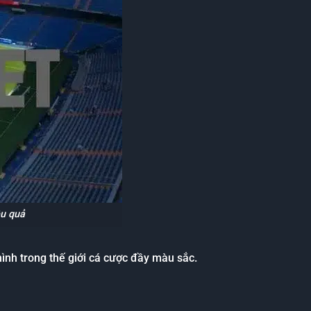
ệu quả
ình trong thế giới cá cược đầy màu sắc.