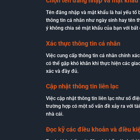
Chọn tên đăng nhập và mật khẩu
Tên đăng nhập và mật khẩu là hai yếu tố 
thông tin cá nhân như ngày sinh hay tên 
ý không chia sẻ mật khẩu của bạn với bất 
Xác thực thông tin cá nhân
Việc cung cấp thông tin cá nhân chính xác 
có thể gặp khó khăn khi thực hiện các giao 
xác và đầy đủ.
Cập nhật thông tin liên lạc
Việc cập nhật thông tin liên lạc như số đi
trường hợp có một số vấn đề xảy ra với tà
nhà cái.
Đọc kỹ các điều khoản và điều ki