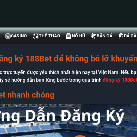
CASINO
THỂ THAO
NỔ HŨ
BẮN CÁ
ĐÁ GÀ
ng ký 188Bet để không bỏ lỡ khuyến
c trực tuyến được yêu thích nhất hiện nay tại Việt Nam. Nếu b
 đây sẽ hướng dẫn bạn từng bước trong quá trình
đăng ký 188Be
et nhanh chóng