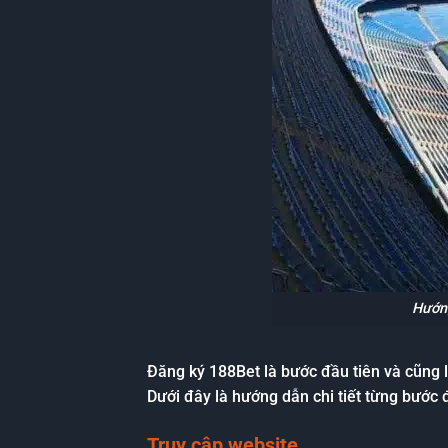
Hướng
Đăng ký 188Bet là bước đầu tiên và cũng l
Dưới đây là hướng dẫn chi tiết từng bước 
Truy cập website