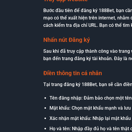
Bước đầu tiên để đăng ký 188Bet, bạn cần 
mạo có thể xuất hiện trên internet, nhằm
cách kiểm tra địa chỉ URL. Bạn có thể tìm
Nhấn nút Đăng ký
Sau khi đã truy cập thành công vào trang 
bạn đến trang đăng ký tài khoản. Đây là nơ
Điền thông tin cá nhân
Tại trang đăng ký 188Bet, bạn sẽ cần điền
Tên đăng nhập: Đảm bảo chọn một tên 
Mật khẩu: Chọn mật khẩu mạnh và lưu t
Xác nhận mật khẩu: Nhập lại mật khẩu
Họ và tên: Nhập đầy đủ họ và tên thật 