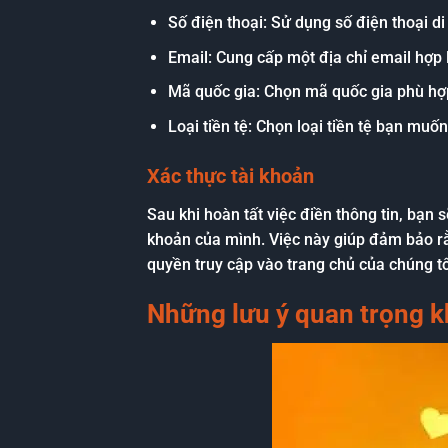
Số điện thoại: Sử dụng số điện thoại d
Email: Cung cấp một địa chỉ email hợp 
Mã quốc gia: Chọn mã quốc gia phù hợ
Loại tiền tệ: Chọn loại tiền tệ bạn muố
Xác thực tài khoản
Sau khi hoàn tất việc điền thông tin, bạn
khoản của mình. Việc này giúp đảm bảo rằ
quyền truy cập vào trang chủ của chúng t
Những lưu ý quan trọng k